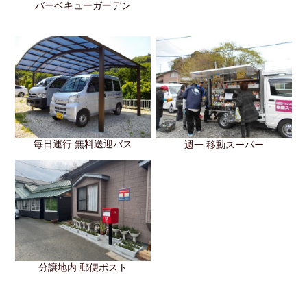
バーベキューガーデン
毎⽇運⾏ 無料送迎バス
週⼀ 移動スーパー
分譲地内 郵便ポスト