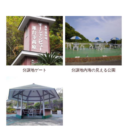
定住者が
分譲地内
充実し
分譲地ゲート
分譲地内海の見える公園