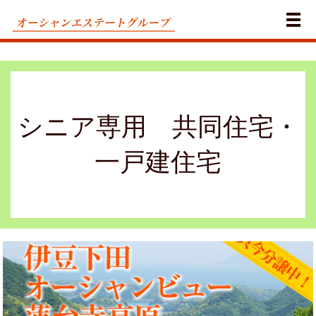
メ
シニア専用 共同住宅・
一戸建住宅