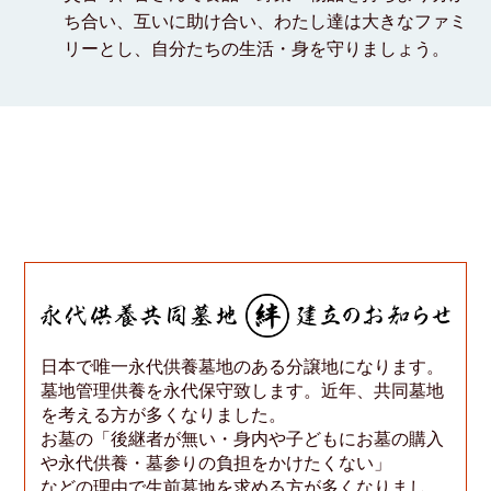
ち合い、互いに助け合い、わたし達は大きなファミ
リーとし、自分たちの生活・身を守りましょう。
日
永代供養墓
日本で唯一永代供養墓地のある分譲地になります。
譲
墓地管理供養を永代保守致します。近年、共同墓地
を考える方が多くなりました。
お墓の「後継者が無い・身内や子どもにお墓の購入
や永代供養・墓参りの負担をかけたくない」
などの理由で生前墓地を求める方が多くなりまし