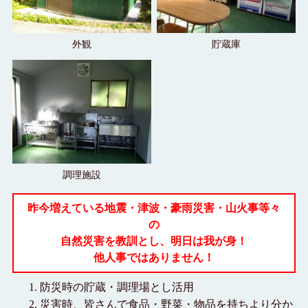
理
貯蔵庫
外観
調理施設
昨今増えている地震・津波・豪雨災害・山火事等々
の
自然災害を教訓とし、明日は我が身！
他人事ではありません！
防災時の貯蔵・調理場とし活用
災害時、皆さんで食品・野菜・物品を持ちより分か