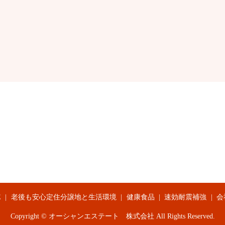
E
老後も安心定住分譲地と生活環境
健康食品
速効耐震補強
会
Copyright © オーシャンエステート 株式会社 All Rights Reserved.