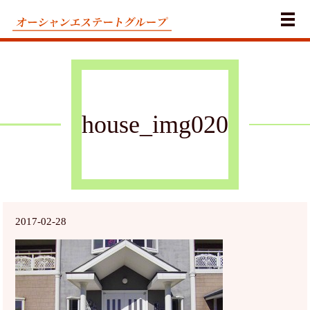
メ
house_img020
2017-02-28