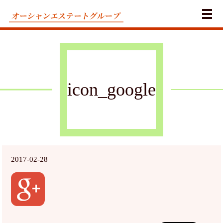
メ
icon_google
2017-02-28