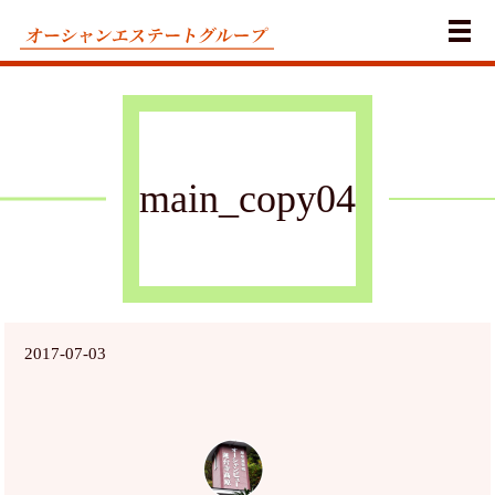
メ
main_copy04
2017-07-03